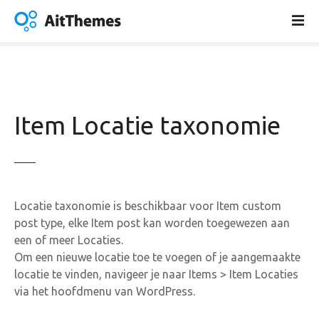
G
a
n
a
a
r
d
Item Locatie taxonomie
e
i
n
h
o
Locatie taxonomie is beschikbaar voor Item custom
u
post type, elke Item post kan worden toegewezen aan
d
een of meer Locaties.
Om een nieuwe locatie toe te voegen of je aangemaakte
locatie te vinden, navigeer je naar Items > Item Locaties
via het hoofdmenu van WordPress.