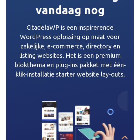
vandaag nog
t
n
CitadelaWP is een inspirerende
a
WordPress oplossing op maat voor
v
zakelijke, e-commerce, directory en
listing websites. Het is een premium
i
blokthema en plug-ins pakket met één-
g
klik-installatie starter website lay-outs.
a
t
i
e