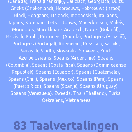
(Canada), Frans (Frankrijk), Galicisch, Georgisch, Duits,
Grieks (Griekenland), Hebreeuws, Hebreeuws (Israël),
Hindi, Hongaars, IJslands, Indonesisch, Italiaans,
Japans, Koreaans, Lets, Litouws, Macedonisch, Maleis,
Mongools, Marokkaans Arabisch, Noors (Bokmål),
Perzisch, Pools, Portugees (Angola), Portugees (Brazilië),
Portugees (Portugal), Roemeens, Russisch, Saraïki,
Servisch, Sindhi, Slowaaks, Sloveens, Zuid-
Azerbeidzjaans, Spaans (Argentinië), Spaans
(Colombia), Spaans (Costa Rica), Spaans (Dominicaanse
Republiek), Spaans (Ecuador), Spaans (Guatemala),
Spaans (Chili), Spaans (Mexico), Spaans (Peru), Spaans
(Puerto Rico), Spaans (Spanje), Spaans (Uruguay),
Spaans (Venezuela), Zweeds, Thai (Thailand), Turks,
Oekraïens, Vietnamees
83 Taalvertalingen