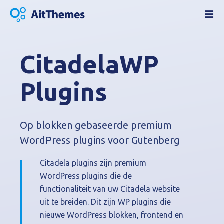
G
a
n
a
a
CitadelaWP
r
d
Plugins
e
i
n
Op blokken gebaseerde premium
h
o
WordPress plugins voor Gutenberg
u
d
Citadela plugins zijn premium
WordPress plugins die de
functionaliteit van uw Citadela website
uit te breiden. Dit zijn WP plugins die
nieuwe WordPress blokken, frontend en