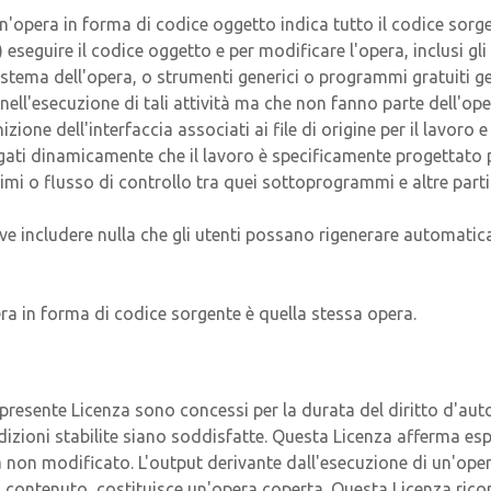
'opera in forma di codice oggetto indica tutto il codice sorg
 eseguire il codice oggetto e per modificare l'opera, inclusi gli s
 sistema dell'opera, o strumenti generici o programmi gratuiti 
nell'esecuzione di tali attività ma che non fanno parte dell'o
izione dell'interfaccia associati ai file di origine per il lavoro e
gati dinamicamente che il lavoro è specificamente progettato 
mi o flusso di controllo tra quei sottoprogrammi e altre parti 
e includere nulla che gli utenti possano rigenerare automatica
a in forma di codice sorgente è quella stessa opera.
lla presente Licenza sono concessi per la durata del diritto d'
ndizioni stabilite siano soddisfatte. Questa Licenza afferma es
a non modificato. L'output derivante dall'esecuzione di un'op
o contenuto, costituisce un'opera coperta. Questa Licenza riconos