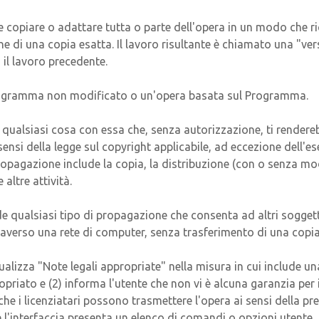
e copiare o adattare tutta o parte dell'opera in un modo che ri
ne di una copia esatta. Il lavoro risultante è chiamato una "ve
il lavoro precedente.
 Programma non modificato o un'opera basata sul Programma.
 qualsiasi cosa con essa che, senza autorizzazione, ti render
ensi della legge sul copyright applicabile, ad eccezione dell'
ropagazione include la copia, la distribuzione (con o senza mo
 altre attività.
e qualsiasi tipo di propagazione che consenta ad altri soggetti
averso una rete di computer, senza trasferimento di una copia
ualizza "Note legali appropriate" nella misura in cui include una
riato e (2) informa l'utente che non vi è alcuna garanzia per i
 che i licenziatari possono trasmettere l'opera ai sensi della p
e l'interfaccia presenta un elenco di comandi o opzioni utent