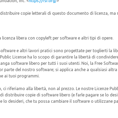
ndation, Inc. <
https://fsf.org/
>
distribuire copie letterali di questo documento di licenza, ma
licenza libera con copyleft per software e altri tipi di opere.
oftware e altri lavori pratici sono progettate per toglierti la li
Public License ha lo scopo di garantire la libertà di condividere
nga software libero per tutti i suoi utenti. Noi, la Free Softw
or parte del nostro software; si applica anche a qualsiasi altr
che ai tuoi programmi.
 ci riferiamo alla libertà, non al prezzo. Le nostre Licenze Pu
di distribuire copie di software libero (e farle pagare se lo desi
 lo desideri, che tu possa cambiare il software o utilizzane pa