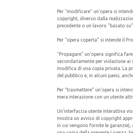
Per "modificare" un'opera si intend
copyright, diverso dalla realizzazio
precedente o un lavoro "basato su" 
Per “opera coperta” si intende il
"Propagare" un'opera significa fare
secondariamente per violazione ai s
modifica di una copia privata. La p
del pubblico e, in alcuni paesi, anche
Per “trasmettere” un'opera si intend
mera interazione con un utente attr
Un'interfaccia utente interattiva vis
mostra un avviso di copyright approp
in cui vengono fornite le garanzie),
una copia della presente Licenza. S