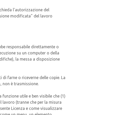
chieda l'autorizzazione del
rsione modificata" del lavoro
ebbe responsabile direttamente o
esecuzione su un computer o della
difiche), la messa a disposizione
 di farne o riceverne delle copie. La
, non è trasmissione.
 funzione utile e ben visibile che (1)
l lavoro (tranne che per la misura
resente Licenza e come visualizzare
e, come un menu, un elemento