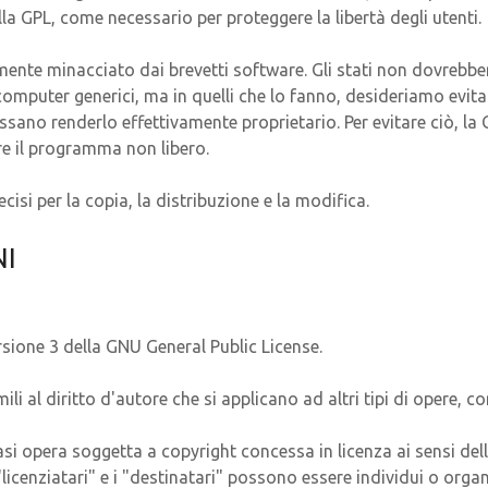
lla GPL, come necessario per proteggere la libertà degli utenti.
nte minacciato dai brevetti software. Gli stati non dovrebbero
computer generici, ma in quelli che lo fanno, desideriamo evitare
sano renderlo effettivamente proprietario. Per evitare ciò, la 
re il programma non libero.
cisi per la copia, la distribuzione e la modifica.
NI
ersione 3 della GNU General Public License.
mili al diritto d'autore che si applicano ad altri tipi di opere
asi opera soggetta a copyright concessa in licenza ai sensi del
"licenziatari" e i "destinatari" possono essere individui o organ