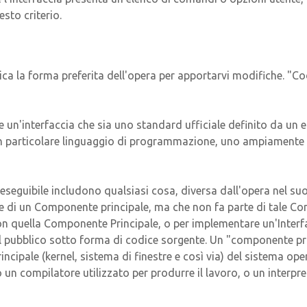
sto criterio.
ica la forma preferita dell'opera per apportarvi modifiche. "Co
e un'interfaccia che sia uno standard ufficiale definito da un 
un particolare linguaggio di programmazione, uno ampiamente ut
 eseguibile includono qualsiasi cosa, diversa dall'opera nel suo 
 di un Componente principale, ma che non fa parte di tale Com
 con quella Componente Principale, o per implementare un'Inter
l pubblico sotto forma di codice sorgente. Un "componente pri
cipale (kernel, sistema di finestre e così via) del sistema oper
 o un compilatore utilizzato per produrre il lavoro, o un interpr