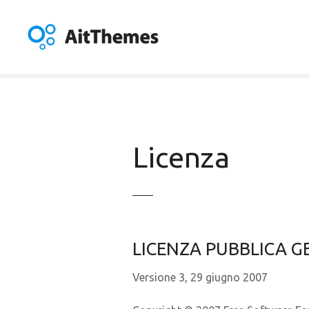
V
a
i
a
l
c
o
n
t
Licenza
e
n
u
t
o
LICENZA PUBBLICA 
Versione 3, 29 giugno 2007