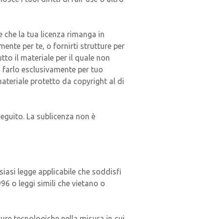
 che la tua licenza rimanga in
ente per te, o fornirti strutture per
tto il materiale per il quale non
o farlo esclusivamente per tuo
materiale protetto da copyright al di
seguito. La sublicenza non è
iasi legge applicabile che soddisfi
996 o leggi simili che vietano o
sure tecnologiche nella misura in cui