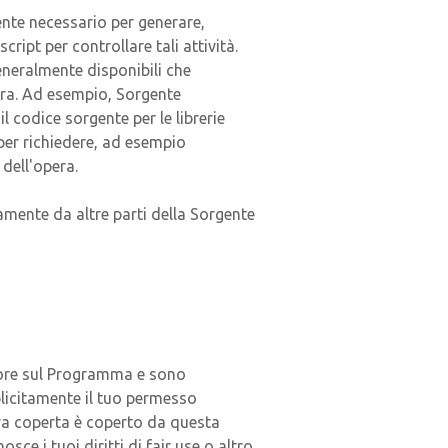
ente necessario per generare,
cript per controllare tali attività.
generalmente disponibili che
pera. Ad esempio, Sorgente
 il codice sorgente per le librerie
per richiedere, ad esempio
dell'opera.
mente da altre parti della Sorgente
autore sul Programma e sono
plicitamente il tuo permesso
era coperta è coperto da questa
ce i tuoi diritti di fair use o altro