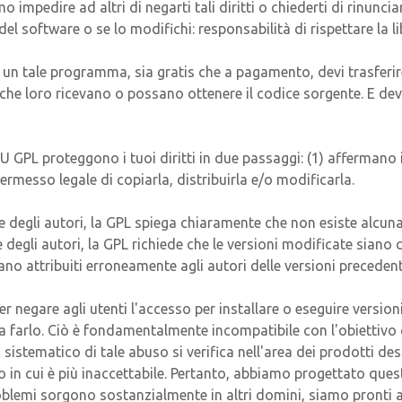
mo impedire ad altri di negarti tali diritti o chiederti di rinunci
el software o se lo modifichi: responsabilità di rispettare la lib
 un tale programma, sia gratis che a pagamento, devi trasferire 
nche loro ricevano o possano ottenere il codice sorgente. E dev
U GPL proteggono i tuoi diritti in due passaggi: (1) affermano i
rmesso legale di copiarla, distribuirla e/o modificarla.
i e degli autori, la GPL spiega chiaramente che non esiste alcu
 che degli autori, la GPL richiede che le versioni modificate sia
o attribuiti erroneamente agli autori delle versioni precedent
er negare agli utenti l'accesso per installare o eseguire versio
 farlo. Ciò è fondamentalmente incompatibile con l'obiettivo di
 sistematico di tale abuso si verifica nell'area dei prodotti des
 in cui è più inaccettabile. Pertanto, abbiamo progettato quest
problemi sorgono sostanzialmente in altri domini, siamo pronti