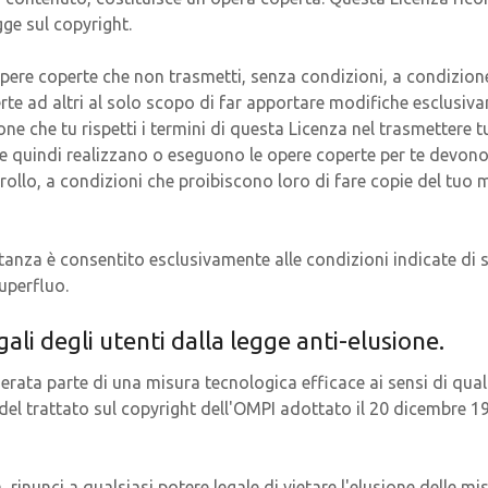
gge sul copyright.
opere coperte che non trasmetti, senza condizioni, a condizione
te ad altri al solo scopo di far apportare modifiche esclusivam
one che tu rispetti i termini di questa Licenza nel trasmettere tu
che quindi realizzano o eseguono le opere coperte per te devon
rollo, a condizioni che proibiscono loro di fare copie del tuo 
ostanza è consentito esclusivamente alle condizioni indicate di 
uperfluo.
egali degli utenti dalla legge anti-elusione.
ata parte di una misura tecnologica efficace ai sensi di quals
1 del trattato sul copyright dell'OMPI adottato il 20 dicembre 1
inunci a qualsiasi potere legale di vietare l'elusione delle mi