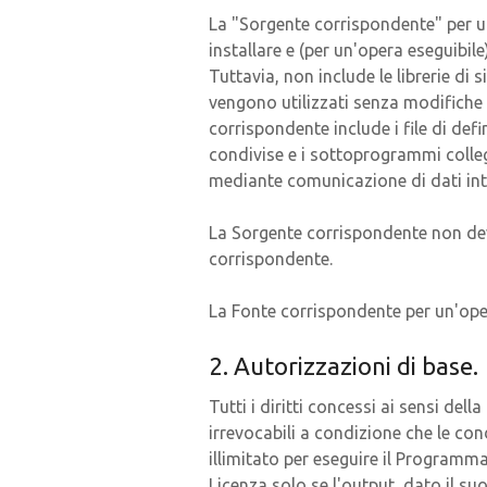
La "Sorgente corrispondente" per un
installare e (per un'opera eseguibile)
Tuttavia, non include le librerie di
vengono utilizzati senza modifiche 
corrispondente include i file di defin
condivise e i sottoprogrammi colle
mediante comunicazione di dati inti
La Sorgente corrispondente non dev
corrispondente.
La Fonte corrispondente per un'oper
2. Autorizzazioni di base.
Tutti i diritti concessi ai sensi de
irrevocabili a condizione che le co
illimitato per eseguire il Programm
Licenza solo se l'output, dato il su