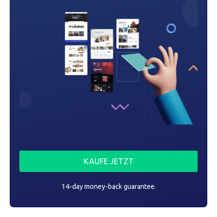
g
a
t
i
o
n
KAUFE JETZT
14-day money-back guarantee.