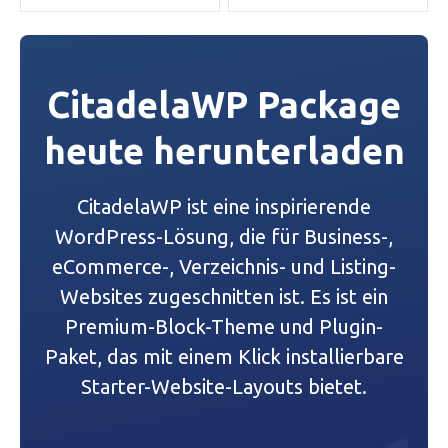
i
t
CitadelaWP Package
r
heute herunterladen
a
g
CitadelaWP ist eine inspirierende
s
WordPress-Lösung, die für Business-,
eCommerce-, Verzeichnis- und Listing-
-
Websites zugeschnitten ist. Es ist ein
N
Premium-Block-Theme und Plugin-
a
Paket, das mit einem Klick installierbare
Starter-Website-Layouts bietet.
v
i