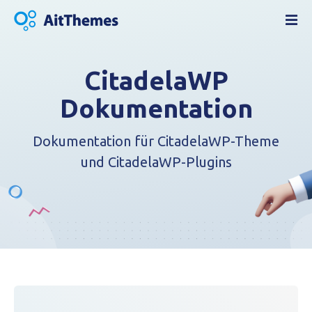
Z
u
m
I
CitadelaWP
n
h
Dokumentation
a
l
Dokumentation für CitadelaWP-Theme
t
s
und CitadelaWP-Plugins
p
r
i
n
g
e
n