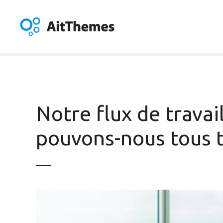
A
l
l
e
r
a
u
c
o
Notre flux de trav
n
t
pouvons-nous tous tr
e
n
u