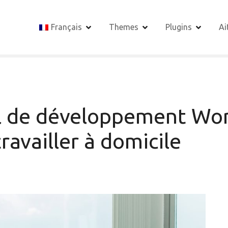
Français
Themes
Plugins
Ai
ail de développement W
availler à domicile