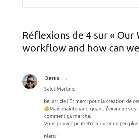
a
v
i
Réflexions de 4 sur «
Our 
g
workflow and how can we
a
t
Denis
dit :
i
Salut Martine,
o
bel article ! Et merci pour la création de 
n
Mais maintenant, quand j'examine vos m
comment ça marche.
d
Vous pouvez peut-être ajouter un peu plus 
e
Merci!