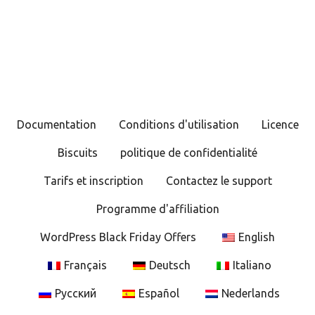
a
v
i
g
Documentation
Conditions d'utilisation
Licence
a
Biscuits
politique de confidentialité
t
Tarifs et inscription
Contactez le support
i
Programme d'affiliation
o
WordPress Black Friday Offers
English
n
Français
Deutsch
Italiano
d
Русский
Español
Nederlands
e