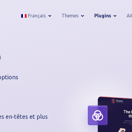
Français
Themes
Plugins
Ai
O
options
es en-têtes et plus