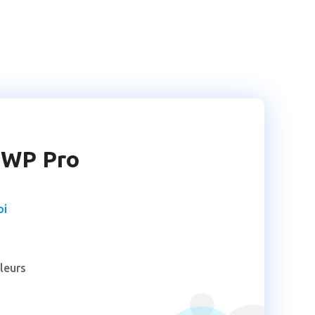
laWP Pro
oi
leurs