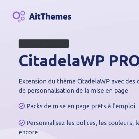
A
l
l
e
r
a
Retour à tous les plugins
u
CitadelaWP PR
c
o
n
t
Extension du thème CitadelaWP avec des 
e
de personnalisation de la mise en page
n
u
Packs de mise en page prêts à l'emploi
Personnalisez les polices, les couleurs, l
encore