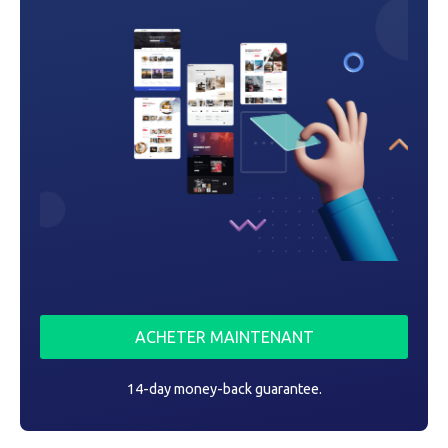
a
r
t
i
c
l
e
ACHETER MAINTENANT
14-day money-back guarantee.