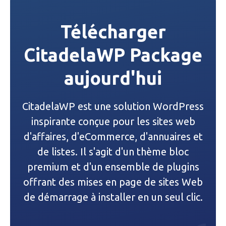
i
Télécharger
g
CitadelaWP Package
a
aujourd'hui
t
i
CitadelaWP est une solution WordPress
o
inspirante conçue pour les sites web
n
d'affaires, d'eCommerce, d'annuaires et
de listes. Il s'agit d'un thème bloc
d
premium et d'un ensemble de plugins
e
offrant des mises en page de sites Web
de démarrage à installer en un seul clic.
l
’