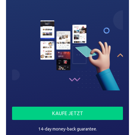
i
g
a
t
i
o
n
KAUFE JETZT
14-day money-back guarantee.