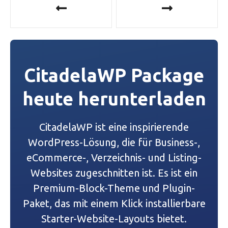
e
i
t
CitadelaWP Package
r
heute herunterladen
a
g
CitadelaWP ist eine inspirierende
s
WordPress-Lösung, die für Business-,
eCommerce-, Verzeichnis- und Listing-
-
Websites zugeschnitten ist. Es ist ein
N
Premium-Block-Theme und Plugin-
a
Paket, das mit einem Klick installierbare
Starter-Website-Layouts bietet.
v