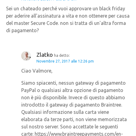
o
Sei un chateado perché vuoi approvare un black friday
n
per aderire all'assinatura a vita e non ottenere per causa
del master Secure Code. non si tratta di un'altra forma
e
di pagamento?
a
r
Zlatko
ha detto:
Novembre 27, 2017 alle 12:26 pm
t
Ciao Valmore,
i
Siamo spiacenti, nessun gateway di pagamento
c
PayPal o qualsiasi altra opzione di pagamento
non è più disponibile. Invece di questo abbiamo
o
introdotto il gateway di pagamento Braintree.
Qualsiasi informazione sulla carta viene
l
elaborata da terze parti, non viene memorizzata
i
sul nostro server. Sono accettate le seguenti
carte: https://www.braintreepayments.com/en-