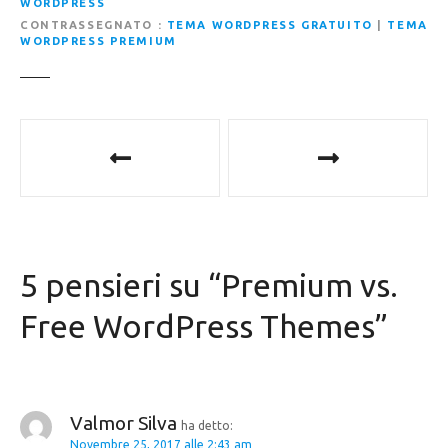
WORDPRESS
CONTRASSEGNATO
TEMA WORDPRESS GRATUITO
|
TEMA
WORDPRESS PREMIUM
N
a
v
i
5 pensieri su “
Premium vs.
g
Free WordPress Themes
”
a
z
i
Valmor Silva
ha detto:
Novembre 25, 2017 alle 2:43 am