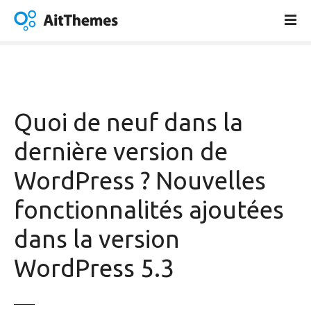
A
l
l
e
r
a
u
Quoi de neuf dans la
c
o
dernière version de
n
WordPress ? Nouvelles
t
e
fonctionnalités ajoutées
n
u
dans la version
WordPress 5.3