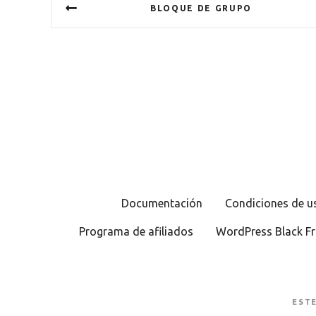
BLOQUE DE GRUPO
a
v
e
g
a
c
i
Documentación
Condiciones de u
ó
Programa de afiliados
WordPress Black Fr
n
d
EST