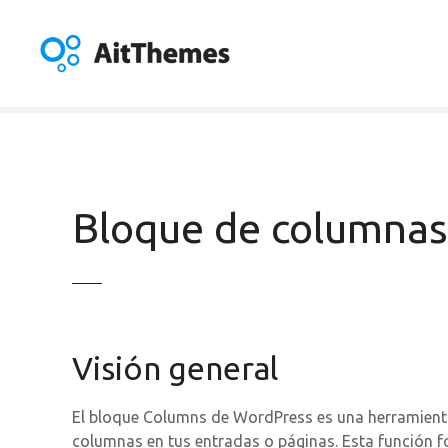
S
a
l
t
a
r
a
l
c
Bloque de columnas
o
n
t
e
n
i
Visión general
d
o
El bloque Columns de WordPress es una herramienta 
columnas en tus entradas o páginas. Esta función fo