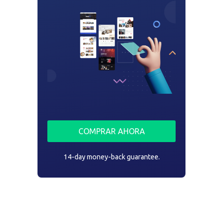
COMPRAR AHORA
14-day money-back guarantee.