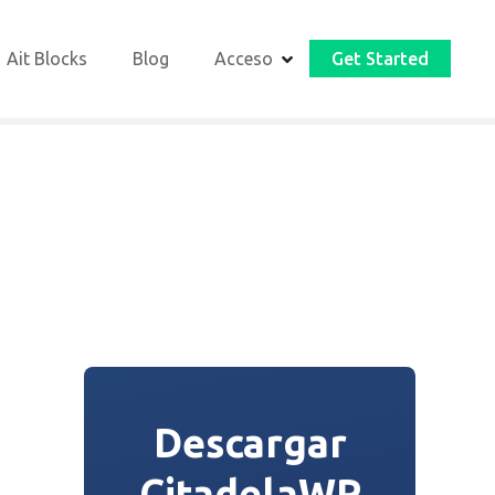
Ait Blocks
Blog
Acceso
Get Started
Descargar
CitadelaWP