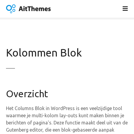
G
a
n
a
a
r
d
Kolommen Blok
e
i
n
h
o
u
Overzicht
d
Het Columns Blok in WordPress is een veelzijdige tool
waarmee je multi-kolom lay-outs kunt maken binnen je
berichten of pagina's. Deze functie maakt deel uit van de
Gutenberg editor, die een blok-gebaseerde aanpak