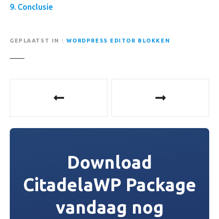
Conclusie
GEPLAATST IN
WORDPRESS EDITOR BLOKKEN
B
e
r
i
Download
c
CitadelaWP Package
h
vandaag nog
t