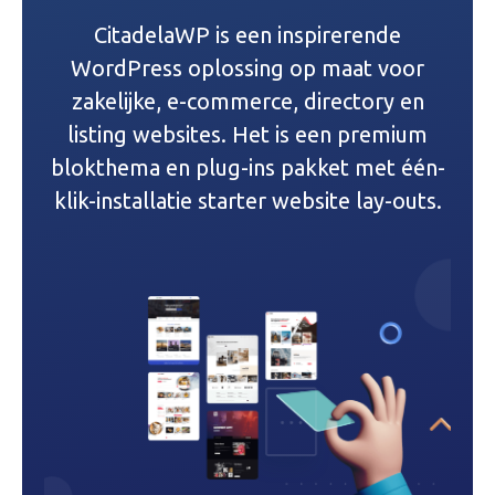
n
CitadelaWP is een inspirerende
a
WordPress oplossing op maat voor
v
zakelijke, e-commerce, directory en
listing websites. Het is een premium
i
blokthema en plug-ins pakket met één-
g
klik-installatie starter website lay-outs.
a
t
i
e