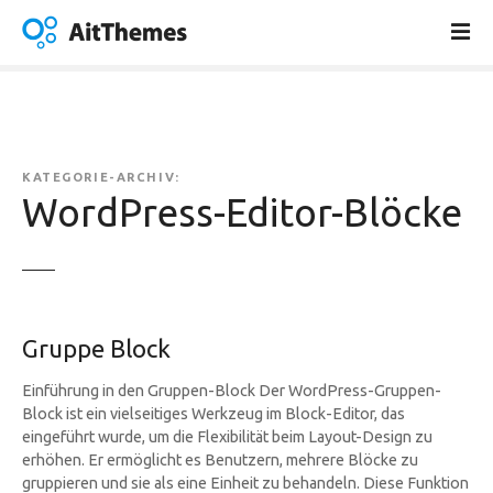
Z
u
m
I
n
h
a
KATEGORIE-ARCHIV:
l
WordPress-Editor-Blöcke
t
s
p
r
i
Gruppe Block
n
g
Einführung in den Gruppen-Block Der WordPress-Gruppen-
e
Block ist ein vielseitiges Werkzeug im Block-Editor, das
n
eingeführt wurde, um die Flexibilität beim Layout-Design zu
erhöhen. Er ermöglicht es Benutzern, mehrere Blöcke zu
gruppieren und sie als eine Einheit zu behandeln. Diese Funktion