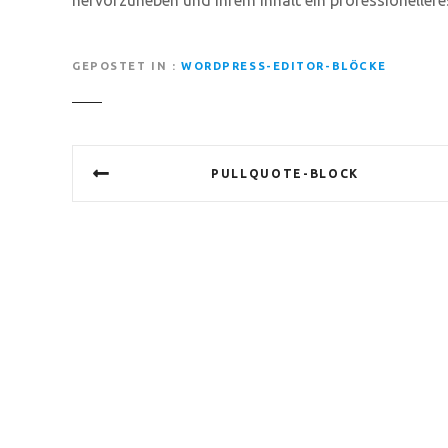
GEPOSTET IN
WORDPRESS-EDITOR-BLÖCKE
B
PULLQUOTE-BLOCK
e
i
t
r
a
g
s