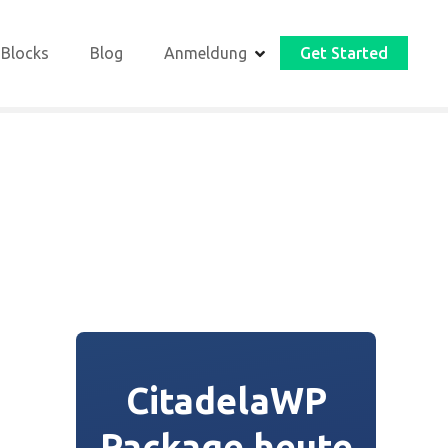
 Blocks
Blog
Anmeldung
Get Started
CitadelaWP
Package heute