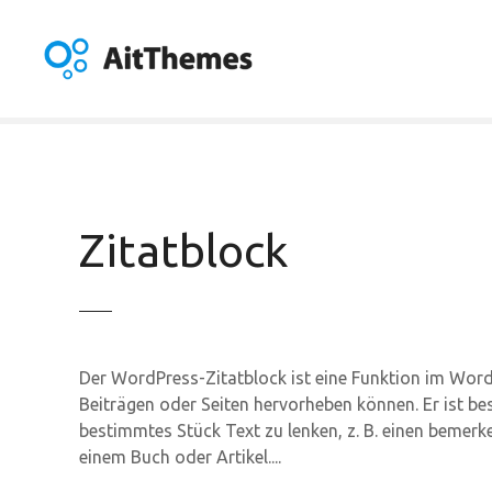
Z
u
m
I
n
h
a
l
t
Zitatblock
s
p
r
i
n
Der WordPress-Zitatblock ist eine Funktion im WordPr
g
Beiträgen oder Seiten hervorheben können. Er ist b
e
bestimmtes Stück Text zu lenken, z. B. einen bemer
n
einem Buch oder Artikel....