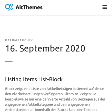
Z
u
m
I
n
h
a
DATUMSARCHIV:
l
16. September 2020
t
s
p
r
i
Listing Items List-Block
n
g
Block zeigt eine Liste von Artikelbeiträgen basierend auf den in
e
den Blockeinstellungen verfügbaren Filtern an. Zeigen Sie
n
beispielsweise nur eine definierte Anzahl von Beiträgen aus der
angegebenen Artikelkategorie und dem angegebenen
Artikelstandort an. Innerhalb des Blocks kann der Titel des