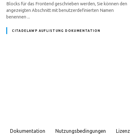
Blocks für das Frontend geschrieben werden, Sie können den
angezeigten Abschnitt mit benutzerdefinierten Namen
benennen ...
CITADELAWP AUFLISTUNG DOKUMENTATION
P
o
s
t
s
Dokumentation
Nutzungsbedingungen
Lizenz
N