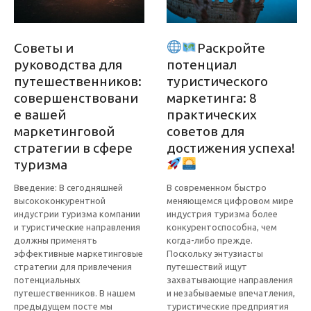
Советы и
Раскройте
руководства для
потенциал
путешественников:
туристического
совершенствовани
маркетинга: 8
е вашей
практических
маркетинговой
советов для
стратегии в сфере
достижения успеха!
туризма
Введение: В сегодняшней
В современном быстро
высококонкурентной
меняющемся цифровом мире
индустрии туризма компании
индустрия туризма более
и туристические направления
конкурентоспособна, чем
должны применять
когда-либо прежде.
эффективные маркетинговые
Поскольку энтузиасты
стратегии для привлечения
путешествий ищут
потенциальных
захватывающие направления
путешественников. В нашем
и незабываемые впечатления,
предыдущем посте мы
туристические предприятия