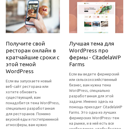
Получите свой
Лучшая тема для
ресторан онлайн в
WordPress про
кратчайшие сроки с
фермы - CitadelaWP
этой темой
Farms
WordPress
Если вы ведете фермерский
или сельскохозяйственный
Если вы запускаете новый
бизнес, вам нужна тема
веб-сайт ресторана или
WordPress, специально
хотите обновить
разработанная для этой
существующий, вам
задачи. Именно здесь на
понадобится тема WordPress,
помощь приходит CitadelaWP
специально разработанная
Farms. Это одна из лучших
для ресторанов. Помимо
фермерских WordPress-тем
вкусной еды и гостеприимной
на рынке, и в ней есть все
атмосферы, вам нужно
необходимое, чтобы быстро