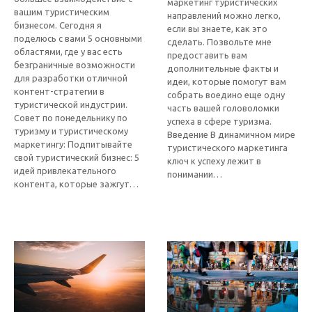
маркетинг туристических
вашим туристическим
направлений можно легко,
бизнесом. Сегодня я
если вы знаете, как это
поделюсь с вами 5 основными
сделать. Позвольте мне
областями, где у вас есть
предоставить вам
безграничные возможности
дополнительные факты и
для разработки отличной
идеи, которые помогут вам
контент-стратегии в
собрать воедино еще одну
туристической индустрии.
часть вашей головоломки
Совет по понедельнику по
успеха в сфере туризма.
туризму и туристическому
Введение В динамичном мире
маркетингу: Подпитывайте
туристического маркетинга
свой туристический бизнес: 5
ключ к успеху лежит в
идей привлекательного
понимании…
контента, которые зажгут…