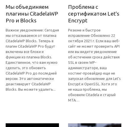
Мы объединяем
Проблема с
плагины CitadelaWP
сертификатом Let's
Pro и Blocks
Encrypt
Важное уведомление: Сегодня
Резюме и быстрое
мы отказываемся от плагина
исправление Обновлено 22
CitadelaWP Blocks. Теперь в
октября 2021 г. Если ваш веб-
плагин CitadelaWP Pro будут
сайт не может проверить API
включены все блоки и
или вы видите уведомление
функции из плагина Blocks.
об истечении срока действия
Единственное, что вам нужно
SSL в своем WP-
сделать, это обновить
администраторе, ваш
CitadelaWP Pro до последней
хостинг-провайдер еще не
версии. Это автоматически
запускал обновление для Let's
деактивирует CitadelaWP
Encrypt и OpenSSL. Хотя это
Blocks. Вы можете удалить...
не наша проблема, мы
обновили Citadela и старый
МТА…