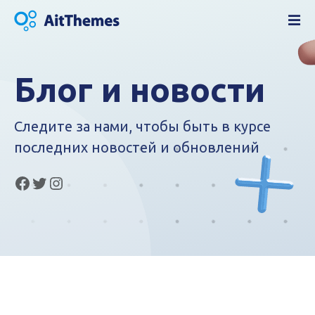
п
е
р
е
й
Блог и новости
т
и
Следите за нами, чтобы быть в курсе
к
с
последних новостей и обновлений
о
д
Facebook
Twitter
Instagram
е
р
ж
а
н
и
ю