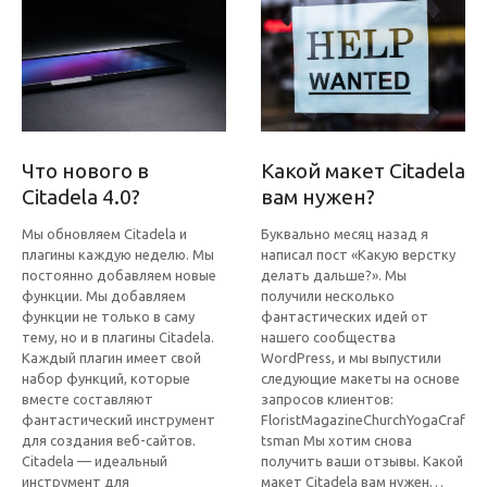
Что нового в
Какой макет Citadela
Citadela 4.0?
вам нужен?
Мы обновляем Citadela и
Буквально месяц назад я
плагины каждую неделю. Мы
написал пост «Какую верстку
постоянно добавляем новые
делать дальше?». Мы
функции. Мы добавляем
получили несколько
функции не только в саму
фантастических идей от
тему, но и в плагины Citadela.
нашего сообщества
Каждый плагин имеет свой
WordPress, и мы выпустили
набор функций, которые
следующие макеты на основе
вместе составляют
запросов клиентов:
фантастический инструмент
FloristMagazineChurchYogaCraf
для создания веб-сайтов.
tsman Мы хотим снова
Citadela — идеальный
получить ваши отзывы. Какой
инструмент для
макет Citadela вам нужен…