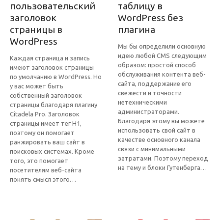
пользовательский
таблицу в
заголовок
WordPress без
страницы в
плагина
WordPress
Мы бы определили основную
идею любой CMS следующим
Каждая страница и запись
образом: простой способ
имеют заголовок страницы
обслуживания контента веб-
по умолчанию в WordPress. Но
сайта, поддержание его
у вас может быть
свежести и точности
собственный заголовок
нетехническими
страницы благодаря плагину
администраторами.
Citadela Pro. Заголовок
Благодаря этому вы можете
страницы имеет тег H1,
использовать свой сайт в
поэтому он помогает
качестве основного канала
ранжировать ваш сайт в
связи с минимальными
поисковых системах. Кроме
затратами. Поэтому переход
того, это помогает
на тему и блоки Гутенберга…
посетителям веб-сайта
понять смысл этого…