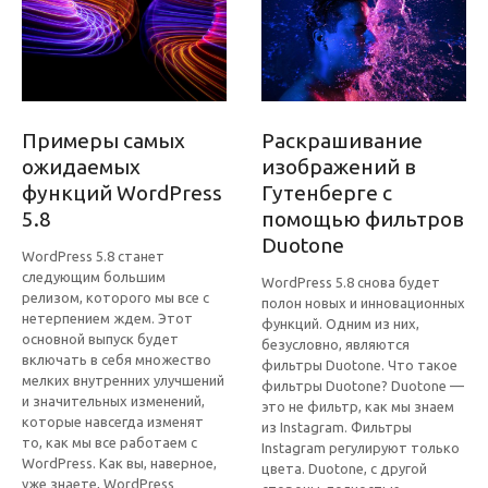
Примеры самых
Раскрашивание
ожидаемых
изображений в
функций WordPress
Гутенберге с
5.8
помощью фильтров
Duotone
WordPress 5.8 станет
следующим большим
WordPress 5.8 снова будет
релизом, которого мы все с
полон новых и инновационных
нетерпением ждем. Этот
функций. Одним из них,
основной выпуск будет
безусловно, являются
включать в себя множество
фильтры Duotone. Что такое
мелких внутренних улучшений
фильтры Duotone? Duotone —
и значительных изменений,
это не фильтр, как мы знаем
которые навсегда изменят
из Instagram. Фильтры
то, как мы все работаем с
Instagram регулируют только
WordPress. Как вы, наверное,
цвета. Duotone, с другой
уже знаете, WordPress