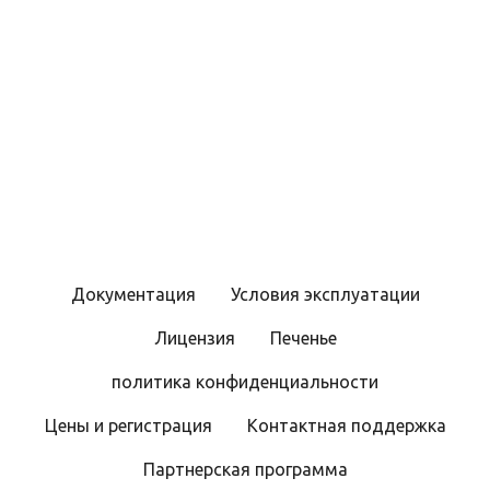
Н
а
в
и
г
Документация
Условия эксплуатации
а
Лицензия
Печенье
ц
политика конфиденциальности
и
Цены и регистрация
Контактная поддержка
я
Партнерская программа
п