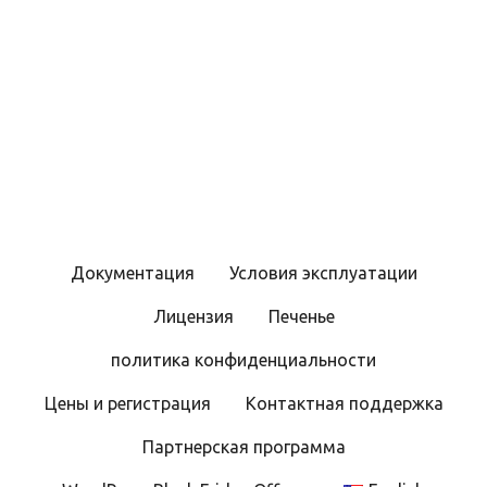
Н
а
в
и
г
Документация
Условия эксплуатации
а
Лицензия
Печенье
ц
политика конфиденциальности
и
Цены и регистрация
Контактная поддержка
я
Партнерская программа
п