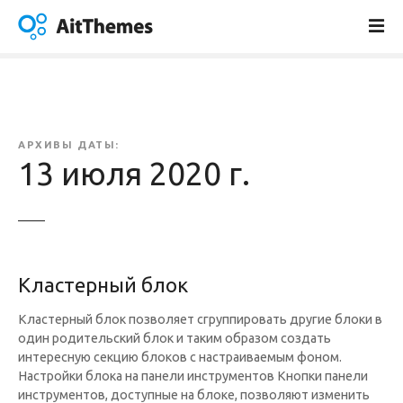
п
е
р
е
й
т
и
АРХИВЫ ДАТЫ:
к
13 июля 2020 г.
с
о
д
е
р
Кластерный блок
ж
а
Кластерный блок позволяет сгруппировать другие блоки в
н
один родительский блок и таким образом создать
и
интересную секцию блоков с настраиваемым фоном.
ю
Настройки блока на панели инструментов Кнопки панели
инструментов, доступные на блоке, позволяют изменить