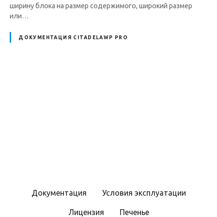
ширину блока на размер содержимого, широкий размер
или…
ДОКУМЕНТАЦИЯ CITADELAWP PRO
Н
а
в
и
г
Документация
Условия эксплуатации
а
Лицензия
Печенье