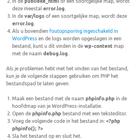
In de
publieke_html
of een soortgelijke map, wordt
deze meestal
error.log
.
In de
var/logs
of een soortgelijke map, wordt deze
error.log
.
Als u bovendien
foutopsporing ingeschakeld in
WordPress
en de logs worden opgeslagen in een
bestand, kunt u dit vinden in de
wp-content
map
met de naam
debug.log
.
Als je problemen hebt met het vinden van het bestand,
kun je de volgende stappen gebruiken om PHP het
bestandspad te laten geven:
Maak een bestand met de naam
phpinfo.php
in de
hoofdmap van je WordPress-installatie.
Open de
phpinfo.php
bestand met een teksteditor.
Voeg de volgende code in het bestand in:
<?php
phpinfo(); ?>
Sla het bestand op en sluit het.