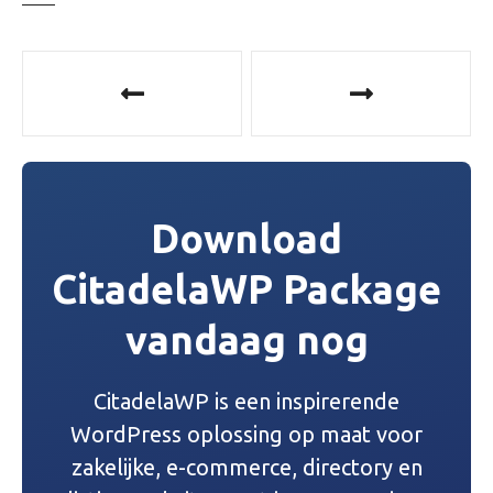
B
e
r
i
Download
c
CitadelaWP Package
h
vandaag nog
t
n
CitadelaWP is een inspirerende
a
WordPress oplossing op maat voor
v
zakelijke, e-commerce, directory en