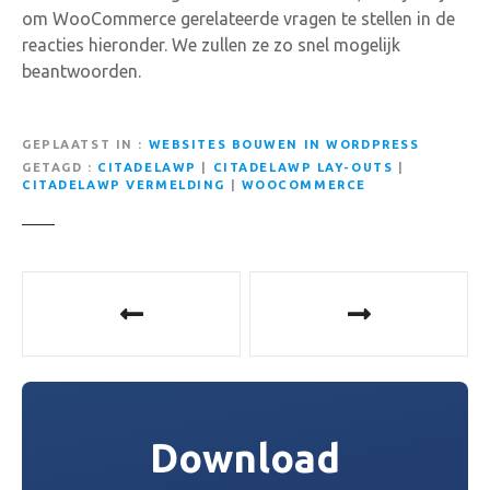
om WooCommerce gerelateerde vragen te stellen in de
reacties hieronder. We zullen ze zo snel mogelijk
beantwoorden.
GEPLAATST IN
WEBSITES BOUWEN IN WORDPRESS
GETAGD
CITADELAWP
|
CITADELAWP LAY-OUTS
|
CITADELAWP VERMELDING
|
WOOCOMMERCE
B
e
r
i
Download
c