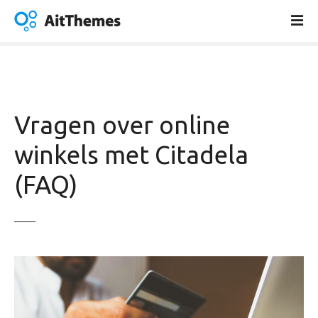
G
a
n
a
a
r
d
Vragen over online
e
i
winkels met Citadela
n
(FAQ)
h
o
u
d