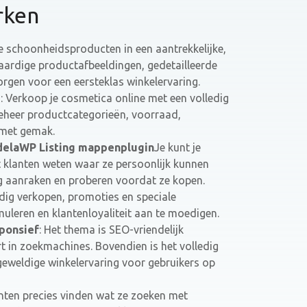
rken
je schoonheidsproducten in een aantrekkelijke,
aardige productafbeeldingen, gedetailleerde
orgen voor een eersteklas winkelervaring.
e
: Verkoop je cosmetica online met een volledig
heer productcategorieën, voorraad,
 met gemak.
delaWP Listing mappenplugin
Je kunt je
t klanten weten waar ze persoonlijk kunnen
g aanraken en proberen voordat ze kopen.
dig verkopen, promoties en speciale
uleren en klantenloyaliteit aan te moedigen.
ponsief
: Het thema is SEO-vriendelijk
t in zoekmachines. Bovendien is het volledig
geweldige winkelervaring voor gebruikers op
anten precies vinden wat ze zoeken met