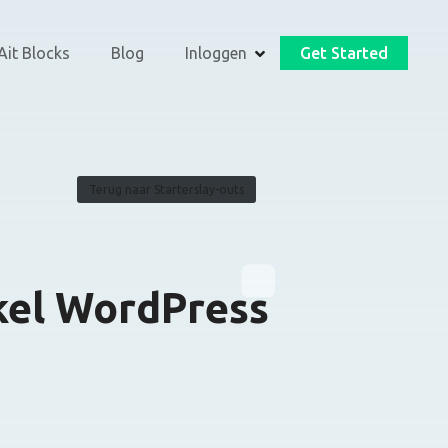
Ait Blocks
Blog
Inloggen
Get Started
Terug naar Starterslay-outs
kel WordPress