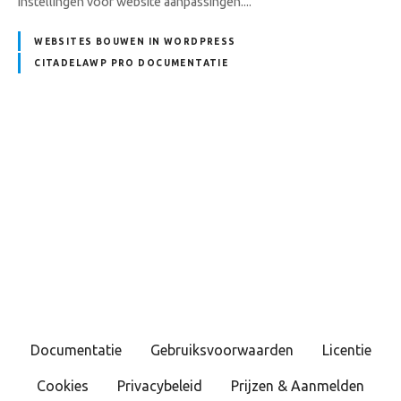
instellingen voor website aanpassingen....
WEBSITES BOUWEN IN WORDPRESS
CITADELAWP PRO DOCUMENTATIE
B
e
r
i
c
Documentatie
Gebruiksvoorwaarden
Licentie
h
Cookies
Privacybeleid
Prijzen & Aanmelden
t