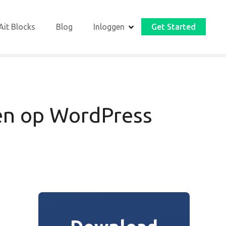
Ait Blocks
Blog
Inloggen
Get Started
en op WordPress