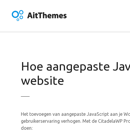
G
a
n
a
a
r
d
e
i
Hoe aangepaste Jav
n
h
website
o
u
d
Het toevoegen van aangepaste JavaScript aan je Wor
gebruikerservaring verhogen. Met de CitadelaWP Pro p
doen: