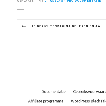
GEPLAATST IN
CITADELAWP PRO DOCUMENTATIE
B
JE BERICHTENPAGINA BEHEREN EN AANPASSEN
e
r
i
c
h
t
n
Documentatie
Gebruiksvoorwaar
a
Affiliate programma
WordPress Black Fri