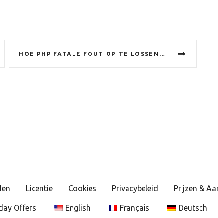
HOE PHP FATALE FOUT OP TE LOSSEN: UNCAUGHT TYPEERROR: KAN GEEN TOEGANG KRIJGEN TOT OFFSET VAN TYPE STRING OP STRING IN WP-CONTENT/PLUGINS/WOOCOMMERCE/INCLUDES/ADMIN/CLASS-WC-ADMIN-BRANDS.PHP
den
Licentie
Cookies
Privacybeleid
Prijzen & A
day Offers
English
Français
Deutsch