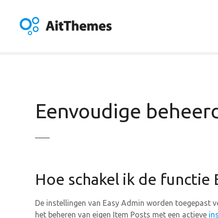
G
a
n
a
a
r
d
e
i
Eenvoudige beheerd
n
h
o
u
d
Hoe schakel ik de functie
De instellingen van Easy Admin worden toegepast vo
het beheren van eigen Item Posts met een actieve
in