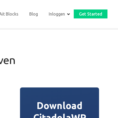
Ait Blocks
Blog
Inloggen
Get Started
ven
Download
CitadelaWP