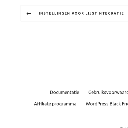
B
INSTELLINGEN VOOR LIJSTINTEGRATIE
e
r
i
c
h
t
n
Documentatie
Gebruiksvoorwaar
a
Affiliate programma
WordPress Black Fri
v
i