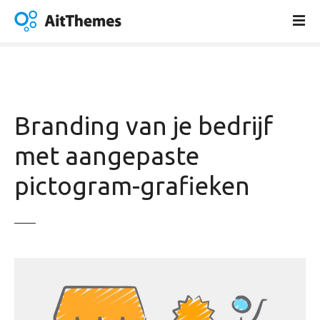
G
a
n
a
a
r
d
Branding van je bedrijf
e
i
met aangepaste
n
pictogram-grafieken
h
o
u
d