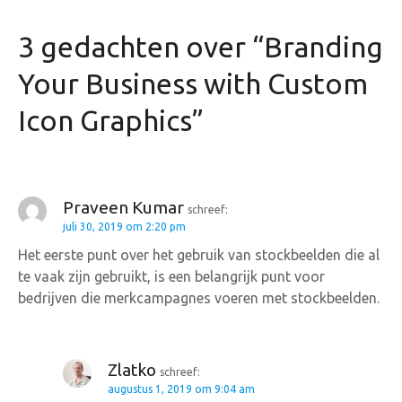
i
3 gedachten over “
Branding
c
Your Business with Custom
h
Icon Graphics
”
t
n
a
Praveen Kumar
schreef:
juli 30, 2019 om 2:20 pm
v
Het eerste punt over het gebruik van stockbeelden die al
i
te vaak zijn gebruikt, is een belangrijk punt voor
bedrijven die merkcampagnes voeren met stockbeelden.
g
a
Zlatko
schreef:
t
augustus 1, 2019 om 9:04 am