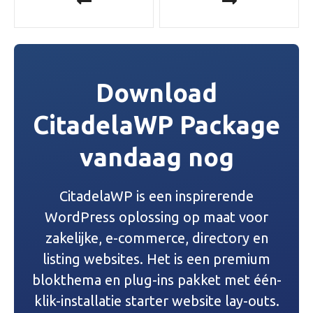
e
r
i
Download
c
CitadelaWP Package
h
vandaag nog
t
n
CitadelaWP is een inspirerende
a
WordPress oplossing op maat voor
v
zakelijke, e-commerce, directory en
listing websites. Het is een premium
i
blokthema en plug-ins pakket met één-
g
klik-installatie starter website lay-outs.