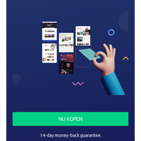
a
t
i
e
NU KOPEN
14-day money-back guarantee.