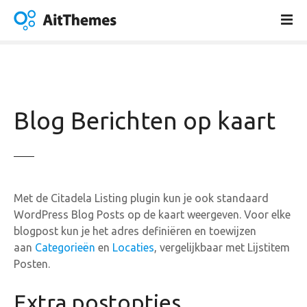
G
a
n
a
a
r
d
Blog Berichten op kaart
e
i
n
h
o
Met de Citadela Listing plugin kun je ook standaard
u
WordPress Blog Posts op de kaart weergeven. Voor elke
d
blogpost kun je het adres definiëren en toewijzen
aan
Categorieën
en
Locaties
, vergelijkbaar met Lijstitem
Posten.
Extra postopties