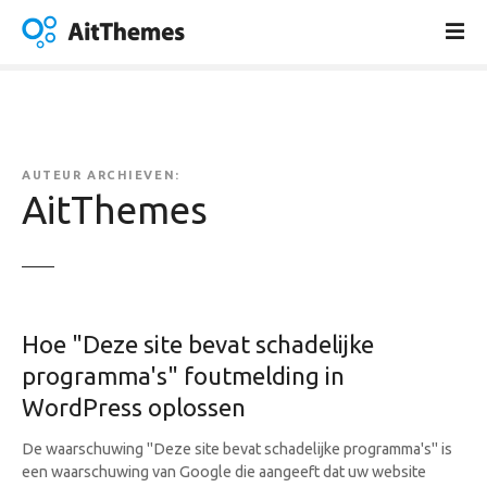
G
a
n
a
a
r
d
AUTEUR ARCHIEVEN:
e
AitThemes
i
n
h
o
u
Hoe "Deze site bevat schadelijke
d
programma's" foutmelding in
WordPress oplossen
De waarschuwing "Deze site bevat schadelijke programma's" is
een waarschuwing van Google die aangeeft dat uw website