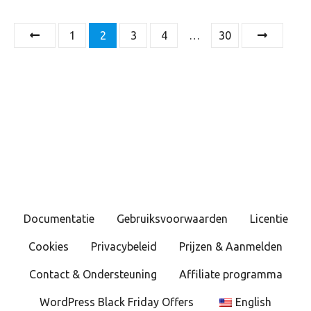
B
1
2
3
4
…
30
e
r
i
c
h
t
Documentatie
Gebruiksvoorwaarden
Licentie
e
Cookies
Privacybeleid
Prijzen & Aanmelden
n
Contact & Ondersteuning
Affiliate programma
n
WordPress Black Friday Offers
English