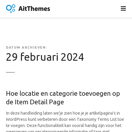
G
a
n
a
a
r
d
DATUM ARCHIEVEN:
e
29 februari 2024
i
n
h
o
u
Hoe locatie en categorie toevoegen op
d
de Item Detail Page
In deze handleiding laten we'je zien hoe je je artikelpagina's in
WordPress kunt verbeteren door een Taxonomy Terms List toe
te voegen. Deze functionaliteit kan vooral handig zijn voor het
weergeven van gecategoriseerde informatie of tags met