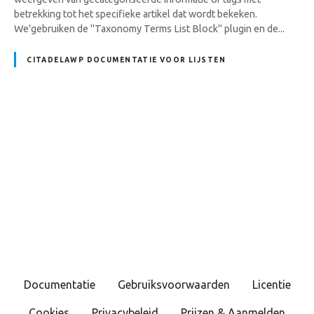
betrekking tot het specifieke artikel dat wordt bekeken.
We'gebruiken de "Taxonomy Terms List Block" plugin en de...
CITADELAWP DOCUMENTATIE VOOR LIJSTEN
B
e
r
i
c
Documentatie
Gebruiksvoorwaarden
Licentie
h
Cookies
Privacybeleid
Prijzen & Aanmelden