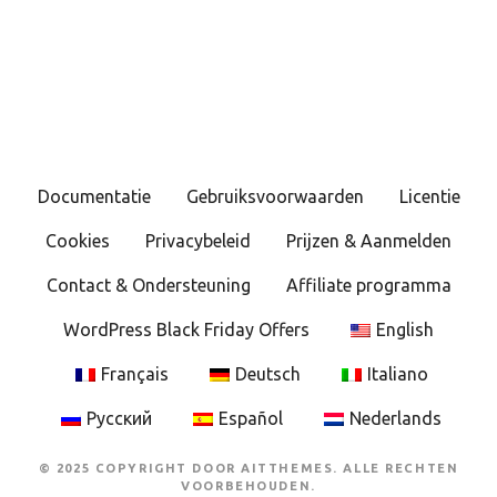
e
r
i
c
Documentatie
Gebruiksvoorwaarden
Licentie
h
Cookies
Privacybeleid
Prijzen & Aanmelden
t
Contact & Ondersteuning
Affiliate programma
e
WordPress Black Friday Offers
English
n
Français
Deutsch
Italiano
n
Русский
Español
Nederlands
a
© 2025 COPYRIGHT DOOR AITTHEMES. ALLE RECHTEN
v
VOORBEHOUDEN.