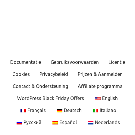
B
e
r
i
c
Documentatie
Gebruiksvoorwaarden
Licentie
h
Cookies
Privacybeleid
Prijzen & Aanmelden
t
Contact & Ondersteuning
Affiliate programma
e
WordPress Black Friday Offers
English
n
Français
Deutsch
Italiano
n
Русский
Español
Nederlands
a