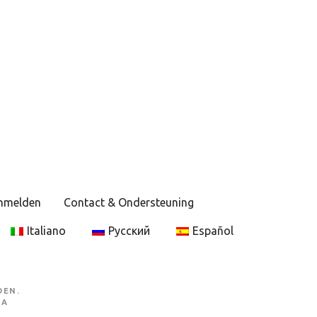
anmelden
Contact & Ondersteuning
Italiano
Русский
Español
DEN.
MA