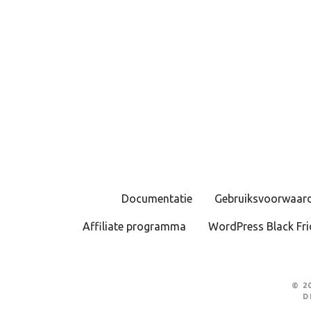
B
e
r
i
c
Documentatie
Gebruiksvoorwaar
h
Affiliate programma
WordPress Black Fri
t
e
n
© 2
D