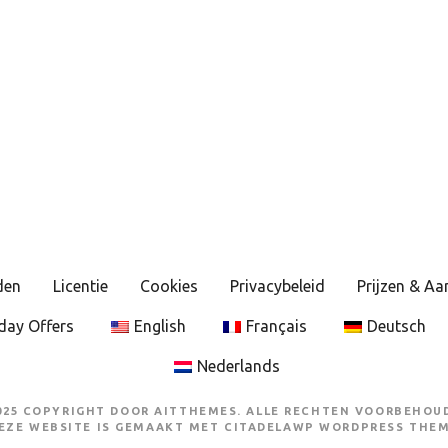
den
Licentie
Cookies
Privacybeleid
Prijzen & A
day Offers
English
Français
Deutsch
Nederlands
025 COPYRIGHT DOOR AITTHEMES. ALLE RECHTEN VOORBEHOU
EZE WEBSITE IS GEMAAKT MET
CITADELAWP WORDPRESS THE