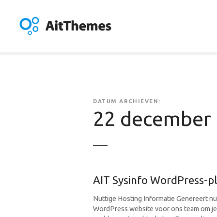
G
a
n
a
a
r
d
e
i
DATUM ARCHIEVEN:
n
22 december
h
o
u
d
AIT Sysinfo WordPress-p
Nuttige Hosting Informatie Genereert nu
WordPress website voor ons team om je