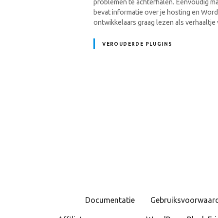
problemen te achterhalen. Eenvoudig ma
bevat informatie over je hosting en Word
ontwikkelaars graag lezen als verhaaltje
VEROUDERDE PLUGINS
B
e
r
i
c
Documentatie
Gebruiksvoorwaar
h