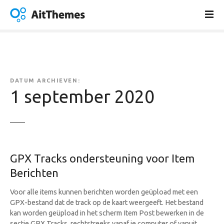
G
a
n
a
a
r
d
DATUM ARCHIEVEN:
e
1 september 2020
i
n
h
o
u
GPX Tracks ondersteuning voor Item
d
Berichten
Voor alle items kunnen berichten worden geüpload met een
GPX-bestand dat de track op de kaart weergeeft. Het bestand
kan worden geüpload in het scherm Item Post bewerken in de
sectie GPX Tracks, rechtstreeks vanaf je computer of vanuit