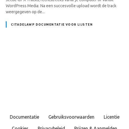
WordPress Media: Na een succesvolle upload wordt de track
weergegeven op de...
CITADELAWP DOCUMENTATIE VOOR LIJSTEN
B
e
r
i
c
Documentatie
Gebruiksvoorwaarden
Licentie
h
Cookies
Privacybeleid
Prijzen & Aanmelden