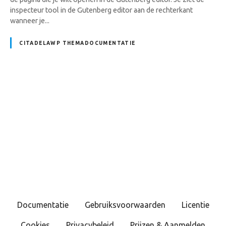
inspecteur tool in de Gutenberg editor aan de rechterkant
wanneer je...
CITADELAWP THEMADOCUMENTATIE
B
e
r
i
c
Documentatie
Gebruiksvoorwaarden
Licentie
h
Cookies
Privacybeleid
Prijzen & Aanmelden