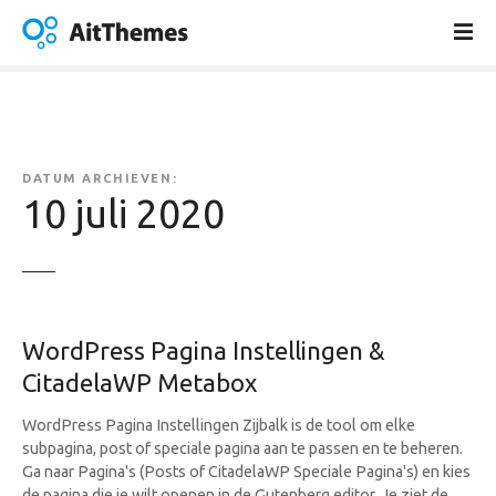
G
a
n
a
a
r
d
DATUM ARCHIEVEN:
e
10 juli 2020
i
n
h
o
u
WordPress Pagina Instellingen &
d
CitadelaWP Metabox
WordPress Pagina Instellingen Zijbalk is de tool om elke
subpagina, post of speciale pagina aan te passen en te beheren.
Ga naar Pagina's (Posts of CitadelaWP Speciale Pagina's) en kies
de pagina die je wilt openen in de Gutenberg editor. Je ziet de