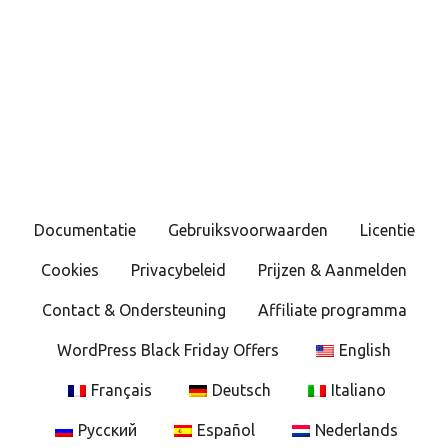
B
e
r
i
c
Documentatie
Gebruiksvoorwaarden
Licentie
h
Cookies
Privacybeleid
Prijzen & Aanmelden
t
Contact & Ondersteuning
Affiliate programma
e
WordPress Black Friday Offers
English
n
Français
Deutsch
Italiano
n
Русский
Español
Nederlands
a