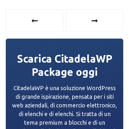
N
a
v
i
Scarica CitadelaWP
g
Package oggi
a
z
CitadelaWP è una soluzione WordPress
i
di grande ispirazione, pensata per i siti
web aziendali, di commercio elettronico,
o
di elenchi e di elenchi. Si tratta di un
n
tema premium a blocchi e di un