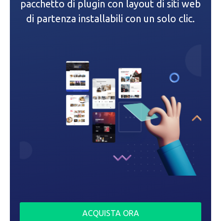
e
pacchetto di plugin con layout di siti web
di partenza installabili con un solo clic.
a
r
t
i
c
o
l
i
ACQUISTA ORA