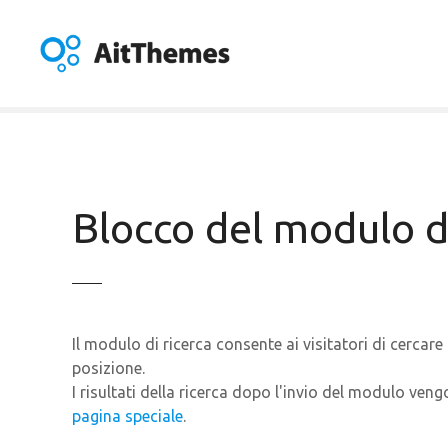
V
a
i
a
l
c
o
n
t
Blocco del modulo d
e
n
u
t
o
Il modulo di ricerca consente ai visitatori di cercare
posizione.
I risultati della ricerca dopo l'invio del modulo veng
pagina speciale
.