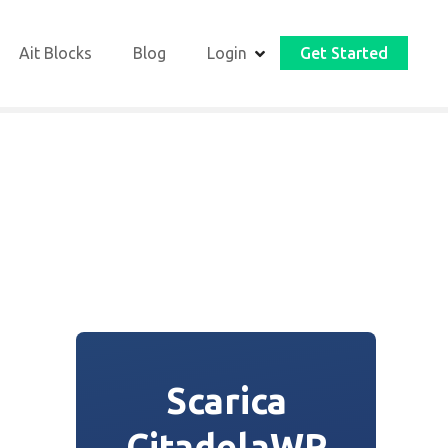
Ait Blocks
Blog
Login
Get Started
Scarica
CitadelaWP