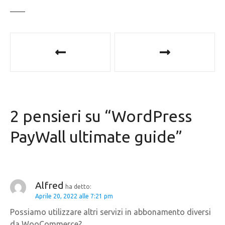
N
a
v
i
2 pensieri su “
WordPress
g
PayWall ultimate guide
”
a
z
i
Alfred
ha detto:
Aprile 20, 2022 alle 7:21 pm
o
Possiamo utilizzare altri servizi in abbonamento diversi
da WooCommerce?