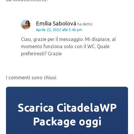
n
e
a
Emília Sabolová
ha detto:
Aprile 22, 2022 alle 3:46 pm
r
Ciao, grazie per il messaggio. Mi dispiace, al
momento funziona solo con il WC. Quale
t
preferiresti? Grazie
i
c
I commenti sono chiusi.
o
l
Scarica CitadelaWP
i
Package oggi