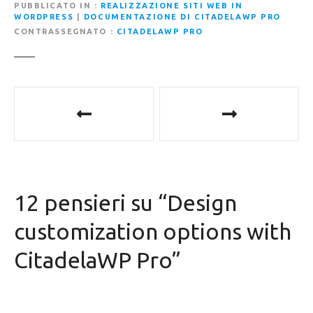
PUBBLICATO IN
REALIZZAZIONE SITI WEB IN
WORDPRESS
|
DOCUMENTAZIONE DI CITADELAWP PRO
CONTRASSEGNATO
CITADELAWP PRO
N
a
v
i
12 pensieri su “
Design
g
customization options with
a
CitadelaWP Pro
”
z
i