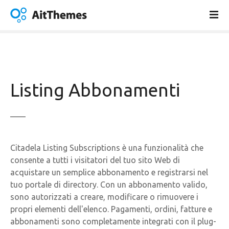
V
a
i
a
l
c
o
Listing Abbonamenti
n
t
e
n
u
Citadela Listing Subscriptions è una funzionalità che
t
consente a tutti i visitatori del tuo sito Web di
o
acquistare un semplice abbonamento e registrarsi nel
tuo portale di directory. Con un abbonamento valido,
sono autorizzati a creare, modificare o rimuovere i
propri elementi dell'elenco. Pagamenti, ordini, fatture e
abbonamenti sono completamente integrati con il plug-