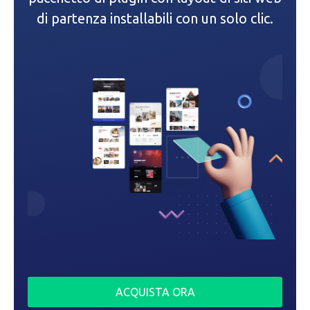
di partenza installabili con un solo clic.
a
r
t
i
c
o
l
i
ACQUISTA ORA