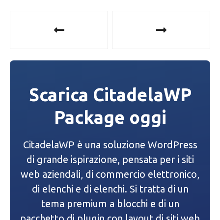
N
a
v
i
Scarica CitadelaWP
g
Package oggi
a
z
CitadelaWP è una soluzione WordPress
i
di grande ispirazione, pensata per i siti
web aziendali, di commercio elettronico,
o
di elenchi e di elenchi. Si tratta di un
n
tema premium a blocchi e di un
e
pacchetto di plugin con layout di siti web