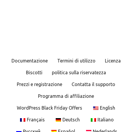
N
a
v
i
g
Documentazione
Termini di utilizzo
Licenza
a
Biscotti
politica sulla riservatezza
z
Prezzi e registrazione
Contatta il supporto
i
Programma di affiliazione
o
WordPress Black Friday Offers
English
n
Français
Deutsch
Italiano
e
Русский
Español
Nederlands