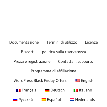
a
v
i
g
Documentazione
Termini di utilizzo
Licenza
a
Biscotti
politica sulla riservatezza
z
Prezzi e registrazione
Contatta il supporto
i
Programma di affiliazione
o
WordPress Black Friday Offers
English
n
Français
Deutsch
Italiano
e
Русский
Español
Nederlands
t