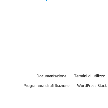
N
a
v
i
g
Documentazione
Termini di utilizzo
a
Programma di affiliazione
WordPress Black 
z
i