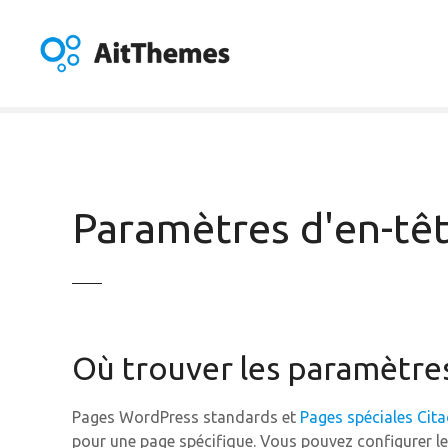
A
l
l
e
r
a
u
c
o
Paramètres d'en-têt
n
t
e
n
u
Où trouver les paramètres
Pages WordPress standards et
Pages spéciales Cita
pour une page spécifique. Vous pouvez configurer l