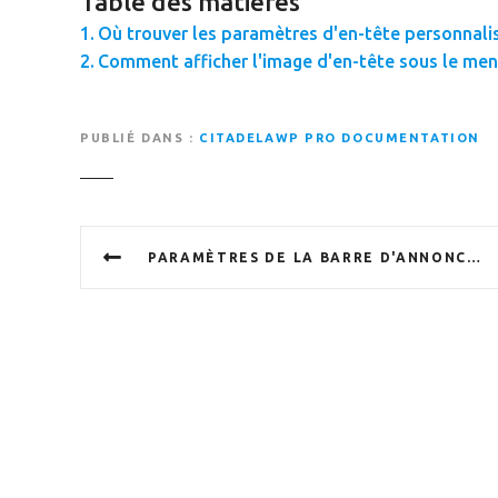
Table des matières
Où trouver les paramètres d'en-tête personnali
Comment afficher l'image d'en-tête sous le men
PUBLIÉ DANS
CITADELAWP PRO DOCUMENTATION
N
PARAMÈTRES DE LA BARRE D'ANNONCES
a
v
i
g
a