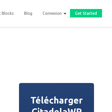
t Blocks
Blog
Connexion
Get Started
Télécharger
CitadelaWP