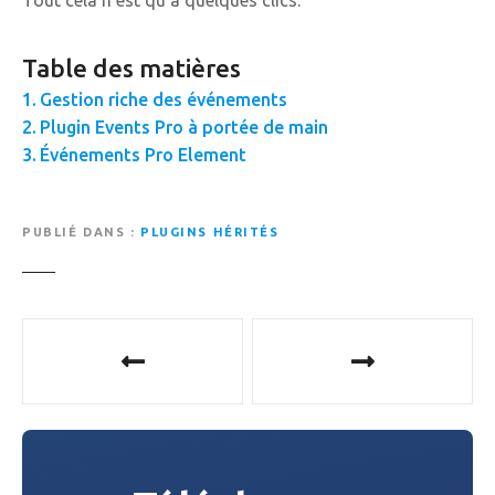
Tout cela n'est qu'à quelques clics.
Table des matières
Gestion riche des événements
Plugin Events Pro à portée de main
Événements Pro Element
PUBLIÉ DANS
PLUGINS HÉRITÉS
N
a
v
i