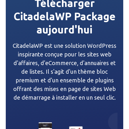
Télécharger
g
CitadelaWP Package
a
aujourd'hui
t
i
CitadelaWP est une solution WordPress
o
inspirante conçue pour les sites web
n
d'affaires, d'eCommerce, d'annuaires et
de listes. Il s'agit d'un thème bloc
d
premium et d'un ensemble de plugins
e
offrant des mises en page de sites Web
de démarrage à installer en un seul clic.
l
’
a