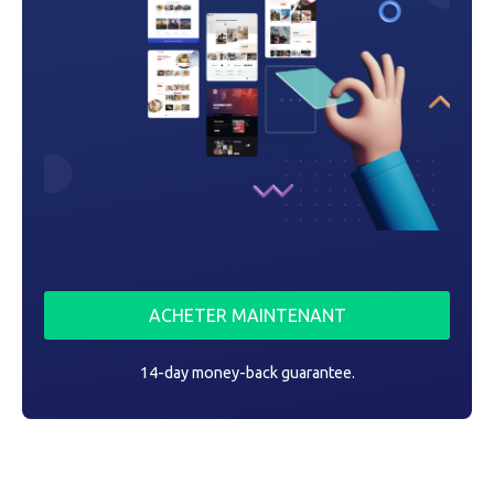
r
t
i
c
l
e
ACHETER MAINTENANT
14-day money-back guarantee.