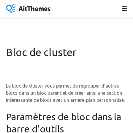
A
l
l
e
r
a
u
Bloc de cluster
c
o
n
t
e
Le bloc de cluster vous permet de regrouper d'autres
n
blocs dans un bloc parent et de créer ainsi une section
u
intéressante de blocs avec un arrière-plan personnalisé.
Paramètres de bloc dans la
barre d'outils