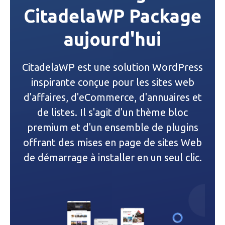
CitadelaWP Package
a
aujourd'hui
t
i
CitadelaWP est une solution WordPress
o
inspirante conçue pour les sites web
n
d'affaires, d'eCommerce, d'annuaires et
de listes. Il s'agit d'un thème bloc
d
premium et d'un ensemble de plugins
e
offrant des mises en page de sites Web
de démarrage à installer en un seul clic.
l
’
a
r