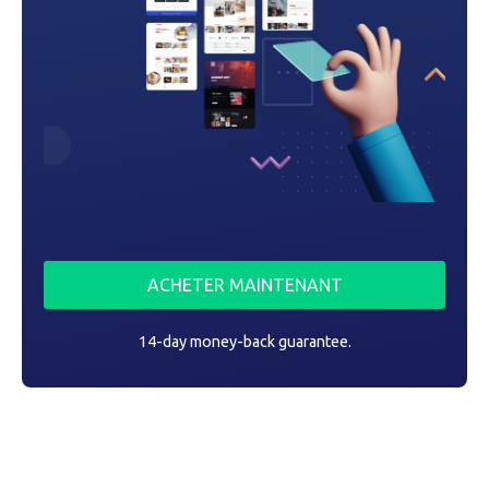
t
i
c
l
e
ACHETER MAINTENANT
14-day money-back guarantee.