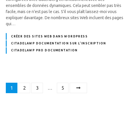
ensembles de données dynamiques. Cela peut sembler pas très
facile, mais ce n'est pas le cas. S'il vous plaît laissez-moi vous
expliquer davantage. De nombreux sites Web incluent des pages
qui…
CRÉER DES SITES WEB DANS WORDPRESS
CITADELAWP DOCUMENTATION SUR L'INSCRIPTION
CITADELAWP PRO DOCUMENTATION
N
1
2
3
…
5
a
v
i