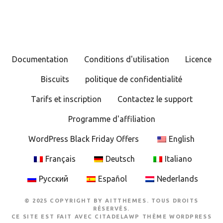
g
a
t
Documentation
Conditions d'utilisation
Licence
i
Biscuits
politique de confidentialité
o
Tarifs et inscription
Contactez le support
n
Programme d'affiliation
d
WordPress Black Friday Offers
English
e
Français
Deutsch
Italiano
s
Русский
Español
Nederlands
m
© 2025 COPYRIGHT BY AITTHEMES. TOUS DROITS
e
RÉSERVÉS.
CE SITE EST FAIT AVEC
CITADELAWP THÈME WORDPRESS