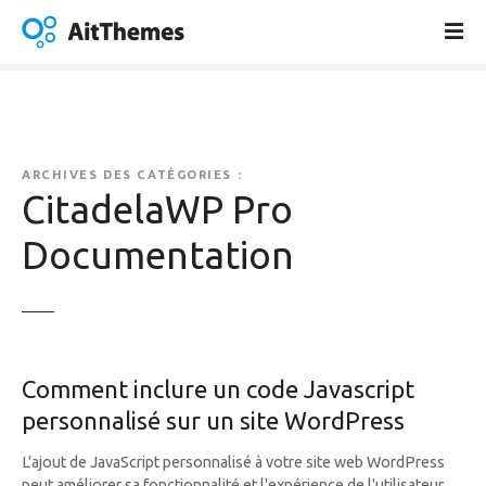
A
l
l
e
r
a
u
ARCHIVES DES CATÉGORIES :
c
CitadelaWP Pro
o
Documentation
n
t
e
n
u
Comment inclure un code Javascript
personnalisé sur un site WordPress
L'ajout de JavaScript personnalisé à votre site web WordPress
peut améliorer sa fonctionnalité et l'expérience de l'utilisateur.